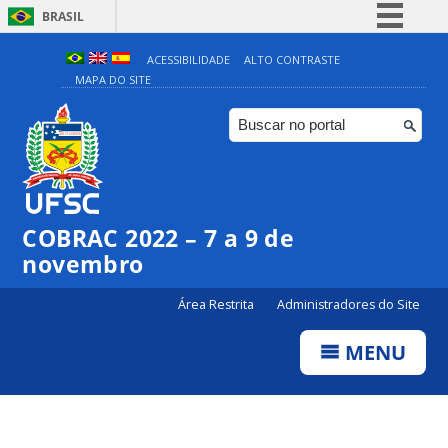
BRASIL
Simplifique!
ACESSIBILIDADE
ALTO CONTRASTE
MAPA DO SITE
Comunica BR
Participe
Acesso à informação
Legislação
Canais
COBRAC 2022 – 7 a 9 de
novembro
Área Restrita
Administradores do Site
MENU