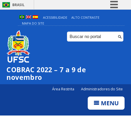
BRASIL
Simplifique!
ACESSIBILIDADE
ALTO CONTRASTE
MAPA DO SITE
Comunica BR
Participe
Acesso à informação
Legislação
Canais
COBRAC 2022 – 7 a 9 de
novembro
Área Restrita
Administradores do Site
MENU