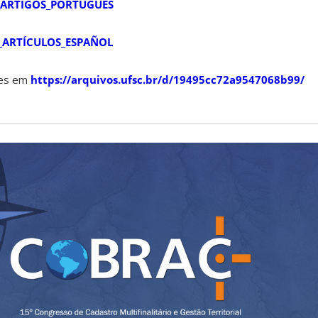
_ARTIGOS_PORTUGUÊS
_ARTÍCULOS_ESPAÑOL
tes em
https://arquivos.ufsc.br/d/19495cc72a9547068b99/