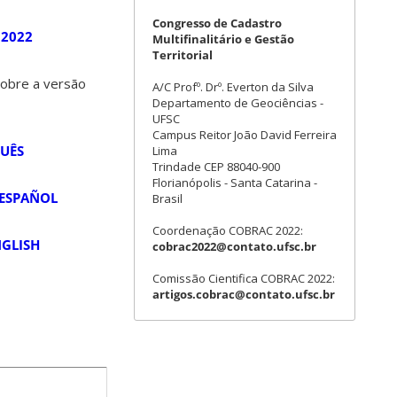
Congresso de Cadastro
 2022
Multifinalitário e Gestão
Territorial
sobre a versão
A/C Profº. Drº. Everton da Silva
Departamento de Geociências -
UFSC
Campus Reitor João David Ferreira
GUÊS
Lima
Trindade CEP 88040-900
Florianópolis - Santa Catarina -
 ESPAÑOL
Brasil
Coordenação COBRAC 2022:
NGLISH
cobrac2022@contato.ufsc.br
Comissão Cientifica COBRAC 2022:
artigos.cobrac@contato.ufsc.br