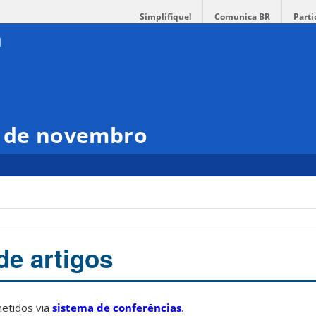
Simplifique!
Comunica BR
Parti
9 de novembro
e artigos
etidos via
sistema de conferências
.