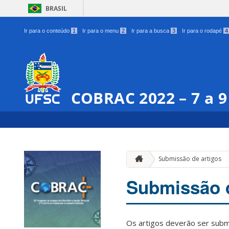
BRASIL
Ir para o conteúdo
1
Ir para o menu
2
Ir para a busca
3
Ir para o rodapé
4
COBRAC 2022 – 7 a 
Submissão de artigos
Submissão d
Os artigos deverão ser subm