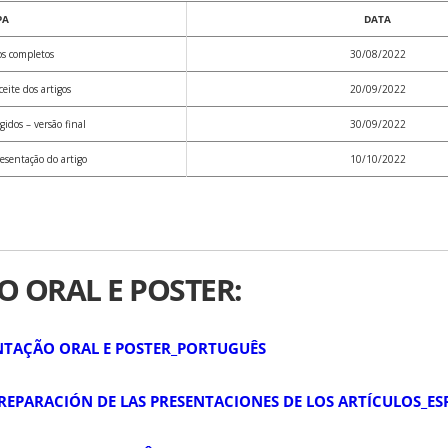
PA
DATA
os completos
30/08/2022
eite dos artigos
20/09/2022
gidos – versão final
30/09/2022
esentação do artigo
10/10/2022
 ORAL E POSTER:
NTAÇÃO ORAL E POSTER_PORTUGUÊS
REPARACIÓN DE LAS PRESENTACIONES DE LOS ARTÍCULOS_E