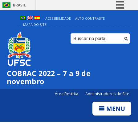
BRASIL
Simplifique!
ACESSIBILIDADE
ALTO CONTRASTE
MAPA DO SITE
Comunica BR
Participe
Acesso à informação
Legislação
Canais
COBRAC 2022 – 7 a 9 de
novembro
Área Restrita
Administradores do Site
MENU