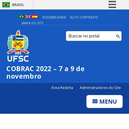
BRASIL
Simplifique!
ACESSIBILIDADE
ALTO CONTRASTE
MAPA DO SITE
Comunica BR
Participe
Acesso à informação
Legislação
Canais
COBRAC 2022 – 7 a 9 de
novembro
Área Restrita
Administradores do Site
MENU