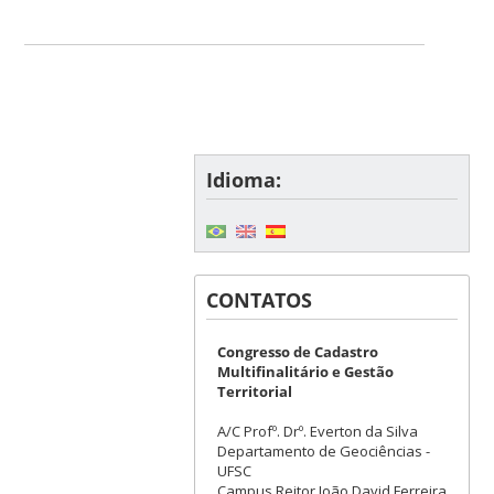
Idioma:
CONTATOS
Congresso de Cadastro
Multifinalitário e Gestão
Territorial
A/C Profº. Drº. Everton da Silva
Departamento de Geociências -
UFSC
Campus Reitor João David Ferreira