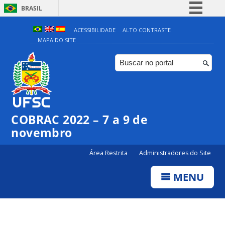
BRASIL
Simplifique!
ACESSIBILIDADE
ALTO CONTRASTE
MAPA DO SITE
Comunica BR
Participe
Acesso à informação
Legislação
Canais
COBRAC 2022 – 7 a 9 de
novembro
Área Restrita
Administradores do Site
MENU