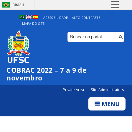
BRASIL
Simplifique!
ACESSIBILIDADE
ALTO CONTRASTE
MAPA DO SITE
Comunica BR
Participe
Acesso à informação
Legislação
Canais
COBRAC 2022 – 7 a 9 de
novembro
Private Area
Site Administrators
MENU